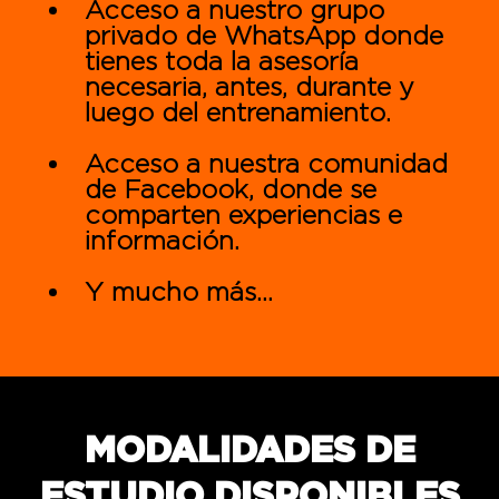
Acceso a nuestro grupo
privado de WhatsApp donde
tienes toda la asesoría
necesaria, antes, durante y
luego del entrenamiento.
Acceso a nuestra comunidad
de Facebook, donde se
comparten experiencias e
información.
Y mucho más...
MODALIDADES DE
ESTUDIO DISPONIBLES